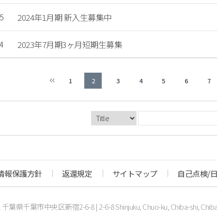
5
2024年1月期 新入生募集中
4
2023年7月期3ヶ月短期生募集
1
2
3
4
5
6
7
情報保護方針
返還規定
サイトマップ
自己点検/
021 千葉県千葉市中央区新宿2-6-8
|
2-6-8 Shinjuku, Chuo-ku, Chiba-shi, Chib