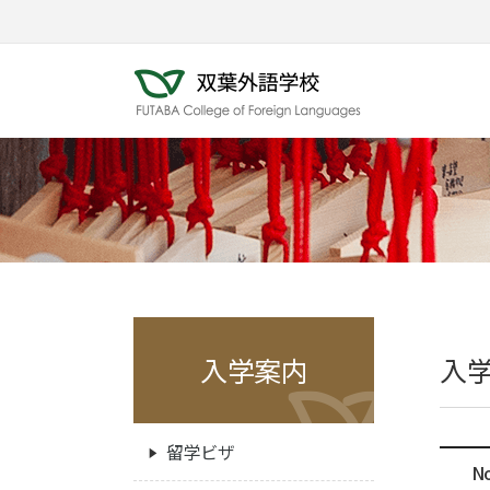
入学案内
入
留学ビザ
No