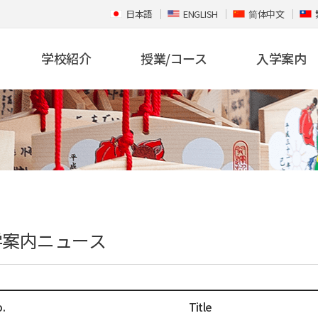
日本語
ENGLISH
简体中文
学校紹介
授業/コース
入学案内
学案内ニュース
.
Title